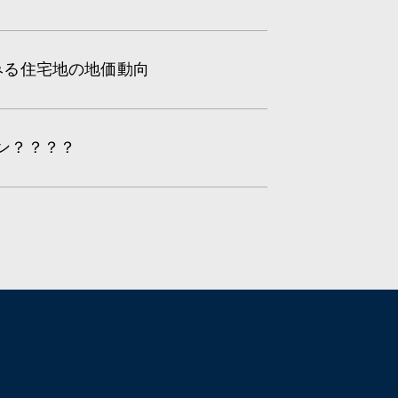
みる住宅地の地価動向
ョン？？？？