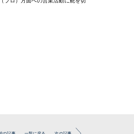
（プロ）方面への営業活動に舵を切
前の記事
一覧に戻る
次の記事